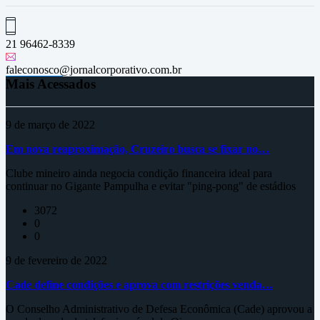
21 96462-8339
faleconosco@jornalcorporativo.com.br
Mais Acessados
9 de março de 2022
Em nova reaproximação, Cruzeiro busca se fixar no…
Clube mineiro ainda negocia condição financeira ideal para
continuar no Gigante Pampulha e evitar "ping-pong" de estádios
3072
0
0
9 de fevereiro de 2022
Cade define condições e aprova com restrições venda…
O Conselho Administrativo de Defesa Econômica (Cade) aprovou a