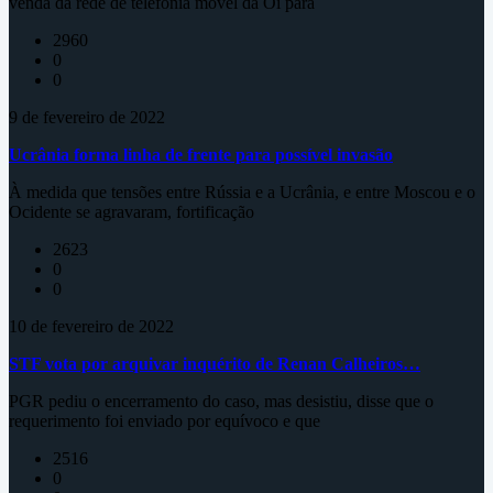
venda da rede de telefonia móvel da Oi para
2960
0
0
9 de fevereiro de 2022
Ucrânia forma linha de frente para possível invasão
À medida que tensões entre Rússia e a Ucrânia, e entre Moscou e o
Ocidente se agravaram, fortificação
2623
0
0
10 de fevereiro de 2022
STF vota por arquivar inquérito de Renan Calheiros…
PGR pediu o encerramento do caso, mas desistiu, disse que o
requerimento foi enviado por equívoco e que
2516
0