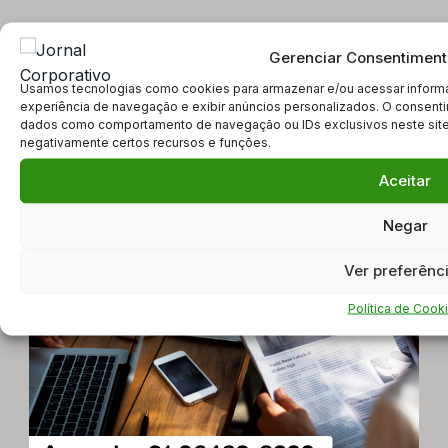
Gerenciar Consentiment
81k
1
Usamos tecnologias como cookies para armazenar e/ou acessar informa
Followers
Followers
experiência de navegação e exibir anúncios personalizados. O consenti
dados como comportamento de navegação ou IDs exclusivos neste site. 
negativamente certos recursos e funções.
1
Followers
Aceitar
Negar
Ver preferênc
Política de Cook