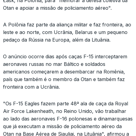
Łask, na Polônia, para "melhorar a defesa coletiva da
Otan e apoiar a missão de policiamento aéreo".
A Polônia faz parte da aliança militar e faz fronteira, ao
leste e ao norte, com Ucrânia, Belarus e um pequeno
pedaço da Rússia na Europa, além da Lituânia.
O anúncio ocorre dias após caças F-15 interceptarem
aeronaves russas no mar Báltico e soldados
americanos começarem a desembarcar na Romênia,
país que também é o membro da Otan e também faz
fronteira com a Ucrânia.
"Os F-15 Eagles fazem parte 48ª ala de caça da Royal
Air Force Lakenheath, no Reino Unido, vão trabalhar
ao lado das aeronaves F-16 polonesas e dinamarquesas
que já executam a missão de policiamento aéreo da
Otan na Base Aérea de Siauliai, na Lituânia", afirmou a