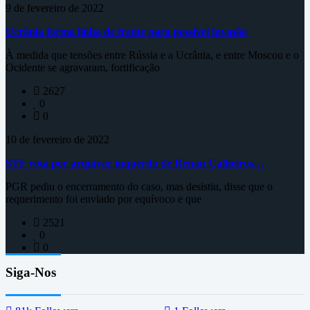
9 de fevereiro de 2022
Ucrânia forma linha de frente para possível invasão
À medida que tensões entre Rússia e a Ucrânia, e entre Moscou e o
Ocidente se agravaram, fortificação
2627
0
0
10 de fevereiro de 2022
STF vota por arquivar inquérito de Renan Calheiros…
PGR pediu o encerramento do caso, mas desistiu, disse que o
requerimento foi enviado por equívoco e que
2521
0
0
Siga-Nos