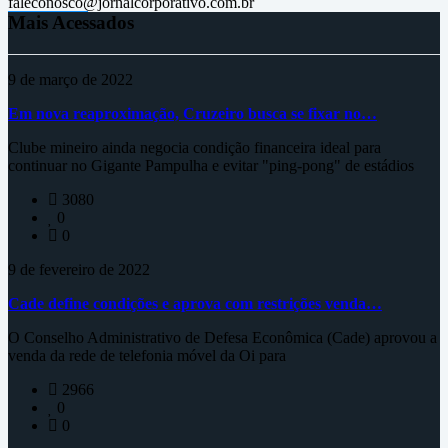
faleconosco@jornalcorporativo.com.br
Mais Acessados
9 de março de 2022
Em nova reaproximação, Cruzeiro busca se fixar no…
Clube mineiro ainda negocia condição financeira ideal para
continuar no Gigante Pampulha e evitar "ping-pong" de estádios
3080
0
0
9 de fevereiro de 2022
Cade define condições e aprova com restrições venda…
O Conselho Administrativo de Defesa Econômica (Cade) aprovou a
venda da rede de telefonia móvel da Oi para
2966
0
0