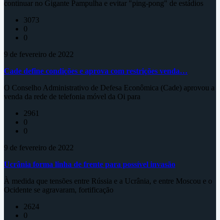
continuar no Gigante Pampulha e evitar "ping-pong" de estádios
3073
0
0
9 de fevereiro de 2022
Cade define condições e aprova com restrições venda…
O Conselho Administrativo de Defesa Econômica (Cade) aprovou a
venda da rede de telefonia móvel da Oi para
2961
0
0
9 de fevereiro de 2022
Ucrânia forma linha de frente para possível invasão
À medida que tensões entre Rússia e a Ucrânia, e entre Moscou e o
Ocidente se agravaram, fortificação
2624
0