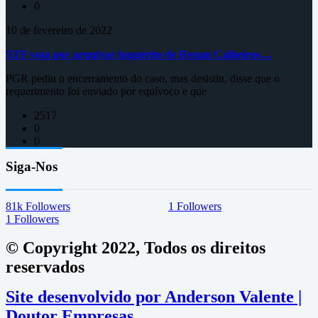
0
10 de fevereiro de 2022
STF vota por arquivar inquérito de Renan Calheiros…
PGR pediu o encerramento do caso, mas desistiu, disse que o
requerimento foi enviado por equívoco e que
2517
0
0
Siga-Nos
81k
Followers
1
Followers
1
Followers
© Copyright 2022, Todos os direitos
reservados
Site desenvolvido por Anderson Valente |
Doutor Empresas