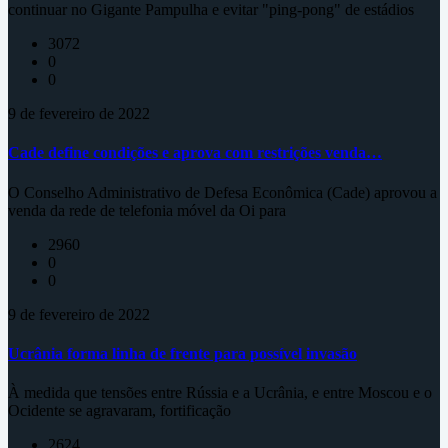
continuar no Gigante Pampulha e evitar "ping-pong" de estádios
3072
0
0
9 de fevereiro de 2022
Cade define condições e aprova com restrições venda…
O Conselho Administrativo de Defesa Econômica (Cade) aprovou a
venda da rede de telefonia móvel da Oi para
2960
0
0
9 de fevereiro de 2022
Ucrânia forma linha de frente para possível invasão
À medida que tensões entre Rússia e a Ucrânia, e entre Moscou e o
Ocidente se agravaram, fortificação
2624