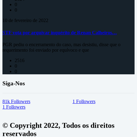
0
0
10 de fevereiro de 2022
STF vota por arquivar inquérito de Renan Calheiros…
PGR pediu o encerramento do caso, mas desistiu, disse que o
requerimento foi enviado por equívoco e que
2516
0
0
Siga-Nos
81k
Followers
1
Followers
1
Followers
© Copyright 2022, Todos os direitos
reservados