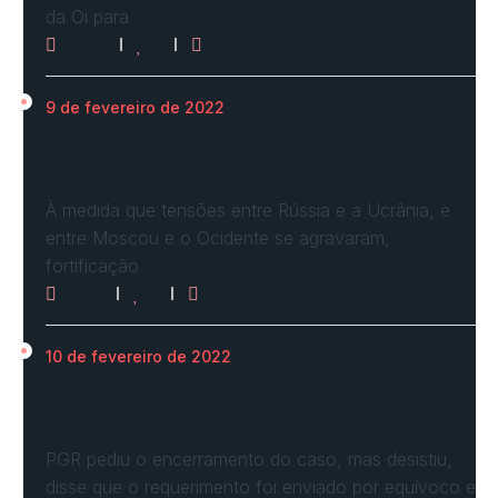
da Oi para
2958
0
0
9 de fevereiro de 2022
Ucrânia forma linha de frente para possível
invasão
À medida que tensões entre Rússia e a Ucrânia, e
entre Moscou e o Ocidente se agravaram,
fortificação
2619
0
0
10 de fevereiro de 2022
STF vota por arquivar inquérito de Renan
Calheiros…
PGR pediu o encerramento do caso, mas desistiu,
disse que o requerimento foi enviado por equívoco e