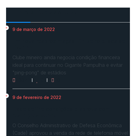
Mais Acessados
9 de março de 2022
Em nova reaproximação, Cruzeiro busca se
fixar no…
Clube mineiro ainda negocia condição financeira
ideal para continuar no Gigante Pampulha e evitar
"ping-pong" de estádios
3071
0
0
9 de fevereiro de 2022
Cade define condições e aprova com
restrições venda…
O Conselho Administrativo de Defesa Econômica
(Cade) aprovou a venda da rede de telefonia móvel