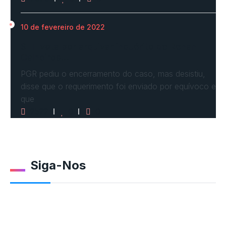
10 de fevereiro de 2022
STF vota por arquivar inquérito de Renan
Calheiros…
PGR pediu o encerramento do caso, mas desistiu,
disse que o requerimento foi enviado por equívoco e
que
2522
0
0
Siga-Nos