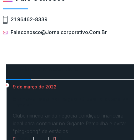
21 96462-8339
Faleconosco@jornalcorporativo.com.br
Mais Acessados
9 de março de 2022
Em nova reaproximação, Cruzeiro busca se
fixar no…
Clube mineiro ainda negocia condição financeira
ideal para continuar no Gigante Pampulha e evitar
"ping-pong" de estádios
3081
0
0