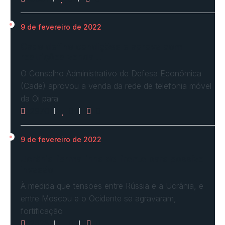
9 de fevereiro de 2022
Cade define condições e aprova com
restrições venda…
O Conselho Administrativo de Defesa Econômica
(Cade) aprovou a venda da rede de telefonia móvel
da Oi para
2970
0
0
9 de fevereiro de 2022
Ucrânia forma linha de frente para possível
invasão
À medida que tensões entre Rússia e a Ucrânia, e
entre Moscou e o Ocidente se agravaram,
fortificação
2628
0
0