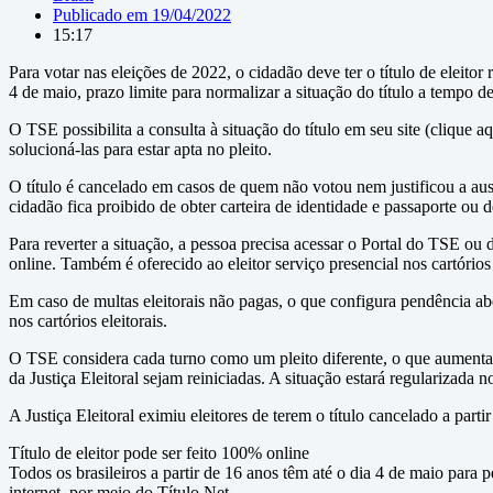
Publicado em
19/04/2022
15:17
Para votar nas eleições de 2022, o cidadão deve ter o título de eleito
4 de maio, prazo limite para normalizar a situação do título a tempo d
O TSE possibilita a consulta à situação do título em seu site (clique 
solucioná-las para estar apta no pleito.
O título é cancelado em casos de quem não votou nem justificou a au
cidadão fica proibido de obter carteira de identidade e passaporte ou
Para reverter a situação, a pessoa precisa acessar o Portal do TSE ou
online. Também é oferecido ao eleitor serviço presencial nos cartórios 
Em caso de multas eleitorais não pagas, o que configura pendência aberta
nos cartórios eleitorais.
O TSE considera cada turno como um pleito diferente, o que aumenta o 
da Justiça Eleitoral sejam reiniciadas. A situação estará regularizada 
A Justiça Eleitoral eximiu eleitores de terem o título cancelado a par
Título de eleitor pode ser feito 100% online
Todos os brasileiros a partir de 16 anos têm até o dia 4 de maio para p
internet, por meio do Título Net.