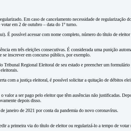
r regularizado. Em caso de cancelamento necessidade de regularização do 
e votar em 2 de outubro – data do 1º turno.
aqui). É possível acessar com nome completo, número do título de eleito
sência em três eleições consecutivas. É considerada uma punição automá
 de se inscrever em concurso público, por exemplo.
 do Tribunal Regional Eleitoral de seu estado e preencher um formulári
eleitorais.
 com a justiça eleitoral, é possível solicitar a quitação de débitos elei
valor a ser pago pelo eleitor que têm ausências não justificadas. Depoi
novamente depois disso.
tir de janeiro de 2021 por conta da pandemia do novo coronavírus.
edir a primeira via do título de eleitor ou regularizá-lo a tempo de vot