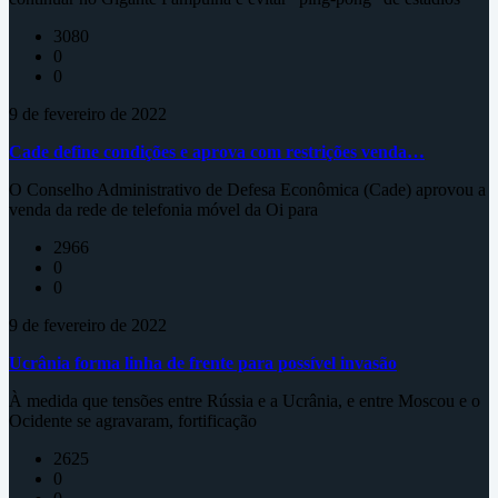
3080
0
0
9 de fevereiro de 2022
Cade define condições e aprova com restrições venda…
O Conselho Administrativo de Defesa Econômica (Cade) aprovou a
venda da rede de telefonia móvel da Oi para
2966
0
0
9 de fevereiro de 2022
Ucrânia forma linha de frente para possível invasão
À medida que tensões entre Rússia e a Ucrânia, e entre Moscou e o
Ocidente se agravaram, fortificação
2625
0