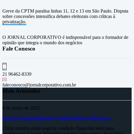
Greve da CPTM paralisa linhas 11, 12 e 13 em São Paulo. Disputa
sobre concessões intensifica debates eleitorais com críticas à
privatização.
O JORNAL CORPORATIVO é indispensável para o formador de
opinião que integra o mundo dos negócios
Fale Conosco
21 96462-8339
faleconosco@jornalcorporativo.com.br
Mais Acessados
9 de março de 2022
Em nova reaproximação, Cruzeiro busca se fixar no…
Clube mineiro ainda negocia condição financeira ideal para
continuar no Gigante Pampulha e evitar "ping-pong" de estádios