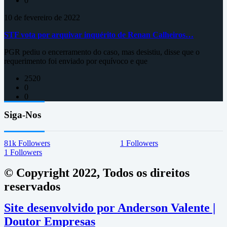
0
10 de fevereiro de 2022
STF vota por arquivar inquérito de Renan Calheiros…
PGR pediu o encerramento do caso, mas desistiu, disse que o
requerimento foi enviado por equívoco e que
2520
0
0
Siga-Nos
81k
Followers
1
Followers
1
Followers
© Copyright 2022, Todos os direitos
reservados
Site desenvolvido por Anderson Valente |
Doutor Empresas