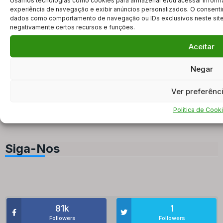
Usamos tecnologias como cookies para armazenar e/ou acessar informa
experiência de navegação e exibir anúncios personalizados. O consenti
10 de fevereiro de 2022
dados como comportamento de navegação ou IDs exclusivos neste site. 
negativamente certos recursos e funções.
STF vota por arquivar inquérito de Renan
Calheiros…
Aceitar
PGR pediu o encerramento do caso, mas desistiu,
Negar
disse que o requerimento foi enviado por equívoco e
que
Ver preferênc
2517
0
0
Política de Cook
Siga-Nos
81k
1
Followers
Followers