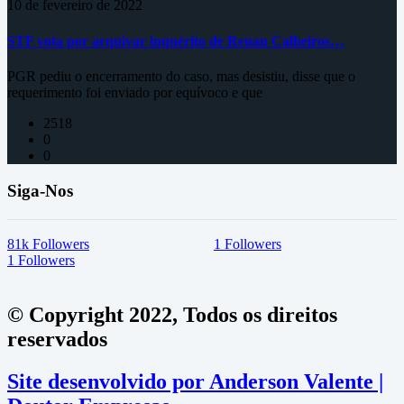
10 de fevereiro de 2022
STF vota por arquivar inquérito de Renan Calheiros…
PGR pediu o encerramento do caso, mas desistiu, disse que o
requerimento foi enviado por equívoco e que
2518
0
0
Siga-Nos
81k
Followers
1
Followers
1
Followers
© Copyright 2022, Todos os direitos
reservados
Site desenvolvido por Anderson Valente |