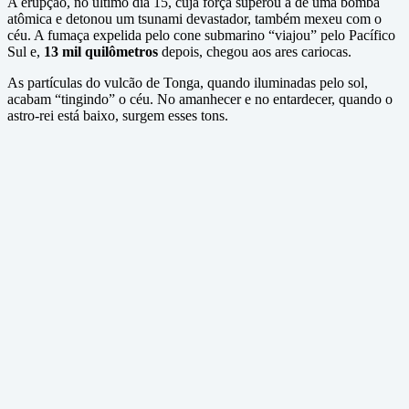
A erupção, no último dia 15, cuja força superou a de uma bomba
atômica e detonou um tsunami devastador, também mexeu com o
céu. A fumaça expelida pelo cone submarino “viajou” pelo Pacífico
Sul e,
13 mil quilômetros
depois, chegou aos ares cariocas.
As partículas do vulcão de Tonga, quando iluminadas pelo sol,
acabam “tingindo” o céu. No amanhecer e no entardecer, quando o
astro-rei está baixo, surgem esses tons.