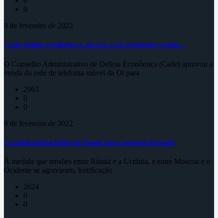
0
0
9 de fevereiro de 2022
Cade define condições e aprova com restrições venda…
O Conselho Administrativo de Defesa Econômica (Cade) aprovou a
venda da rede de telefonia móvel da Oi para
2963
0
0
9 de fevereiro de 2022
Ucrânia forma linha de frente para possível invasão
À medida que tensões entre Rússia e a Ucrânia, e entre Moscou e o
Ocidente se agravaram, fortificação
2624
0
0