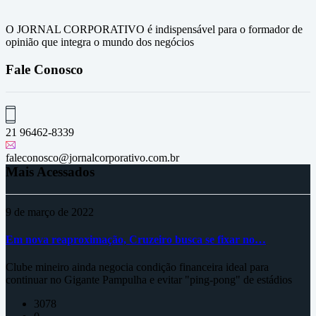
O JORNAL CORPORATIVO é indispensável para o formador de
opinião que integra o mundo dos negócios
Fale Conosco
21 96462-8339
faleconosco@jornalcorporativo.com.br
Mais Acessados
9 de março de 2022
Em nova reaproximação, Cruzeiro busca se fixar no…
Clube mineiro ainda negocia condição financeira ideal para
continuar no Gigante Pampulha e evitar "ping-pong" de estádios
3078