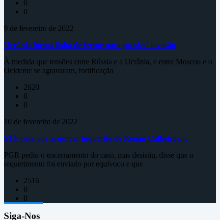
0
0
9 de fevereiro de 2022
Ucrânia forma linha de frente para possível invasão
À medida que tensões entre Rússia e a Ucrânia, e entre Moscou e o
Ocidente se agravaram, fortificação
2620
0
0
10 de fevereiro de 2022
STF vota por arquivar inquérito de Renan Calheiros…
PGR pediu o encerramento do caso, mas desistiu, disse que o
requerimento foi enviado por equívoco e que
2516
0
0
Siga-Nos