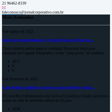
21 96462-8339
faleconosco@jornalcorporativo.com.br
Mais Acessados
9 de março de 2022
Em nova reaproximação, Cruzeiro busca se fixar no…
Clube mineiro ainda negocia condição financeira ideal para
continuar no Gigante Pampulha e evitar "ping-pong" de estádios
3071
0
0
9 de fevereiro de 2022
Cade define condições e aprova com restrições venda…
O Conselho Administrativo de Defesa Econômica (Cade) aprovou a
venda da rede de telefonia móvel da Oi para
2958