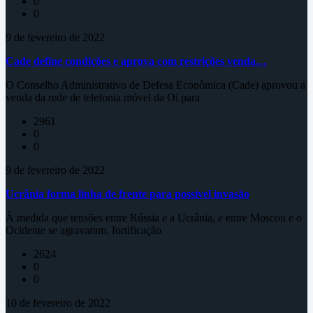
0
0
9 de fevereiro de 2022
Cade define condições e aprova com restrições venda…
O Conselho Administrativo de Defesa Econômica (Cade) aprovou a
venda da rede de telefonia móvel da Oi para
2961
0
0
9 de fevereiro de 2022
Ucrânia forma linha de frente para possível invasão
À medida que tensões entre Rússia e a Ucrânia, e entre Moscou e o
Ocidente se agravaram, fortificação
2624
0
0
10 de fevereiro de 2022