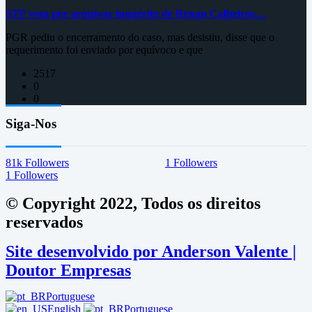
STF vota por arquivar inquérito de Renan Calheiros…
PGR pediu o encerramento do caso, mas desistiu, disse que o
requerimento foi enviado por equívoco e que
2517
0
0
Siga-Nos
81k
Followers
1
Followers
1
Followers
© Copyright 2022, Todos os direitos
reservados
Site desenvolvido por Anderson Valente |
Doutor Empresas
Portuguese
English
Portuguese