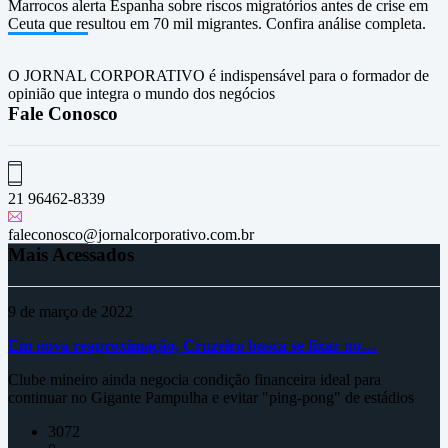
Marrocos alerta Espanha sobre riscos migratórios antes de crise em
Ceuta que resultou em 70 mil migrantes. Confira análise completa.
O JORNAL CORPORATIVO é indispensável para o formador de
opinião que integra o mundo dos negócios
Fale Conosco
21 96462-8339
faleconosco@jornalcorporativo.com.br
Mais Acessados
9 de março de 2022
Em nova reaproximação, Cruzeiro busca se fixar no…
Clube mineiro ainda negocia condição financeira ideal para
continuar no Gigante Pampulha e evitar "ping-pong" de estádios
3072