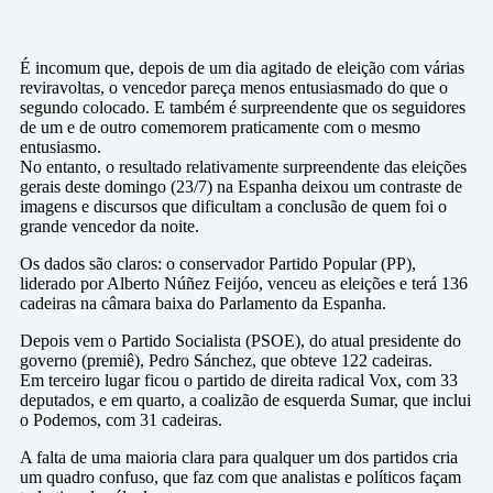
É incomum que, depois de um dia agitado de eleição com várias
reviravoltas, o vencedor pareça menos entusiasmado do que o
segundo colocado. E também é surpreendente que os seguidores
de um e de outro comemorem praticamente com o mesmo
entusiasmo.
No entanto, o resultado relativamente surpreendente das eleições
gerais deste domingo (23/7) na Espanha deixou um contraste de
imagens e discursos que dificultam a conclusão de quem foi o
grande vencedor da noite.
Os dados são claros: o conservador Partido Popular (PP),
liderado por Alberto Núñez Feijóo, venceu as eleições e terá 136
cadeiras na câmara baixa do Parlamento da Espanha.
Depois vem o Partido Socialista (PSOE), do atual presidente do
governo (premiê), Pedro Sánchez, que obteve 122 cadeiras.
Em terceiro lugar ficou o partido de direita radical Vox, com 33
deputados, e em quarto, a coalizão de esquerda Sumar, que inclui
o Podemos, com 31 cadeiras.
A falta de uma maioria clara para qualquer um dos partidos cria
um quadro confuso, que faz com que analistas e políticos façam