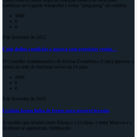
continuar no Gigante Pampulha e evitar "ping-pong" de estádios
3080
0
0
9 de fevereiro de 2022
Cade define condições e aprova com restrições venda…
O Conselho Administrativo de Defesa Econômica (Cade) aprovou a
venda da rede de telefonia móvel da Oi para
2966
0
0
9 de fevereiro de 2022
Ucrânia forma linha de frente para possível invasão
À medida que tensões entre Rússia e a Ucrânia, e entre Moscou e o
Ocidente se agravaram, fortificação