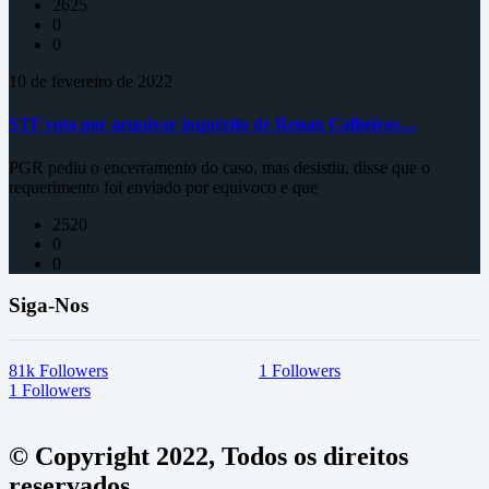
2625
0
0
10 de fevereiro de 2022
STF vota por arquivar inquérito de Renan Calheiros…
PGR pediu o encerramento do caso, mas desistiu, disse que o
requerimento foi enviado por equívoco e que
2520
0
0
Siga-Nos
81k
Followers
1
Followers
1
Followers
© Copyright 2022, Todos os direitos
reservados