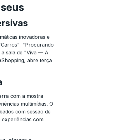
useus
ersivas
máticas inovadoras e
 "Carros", "Procurando
 a sala de "Viva — A
aShopping, abre terça
a
erra com a mostra
iências multimídias. O
ábados com sessão de
a experiências com