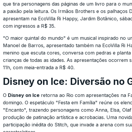
que tira personagens das páginas de um livro para o mun
a paixão pela leitura. Os Irmãos Brothers e os palhaços D
apresentam na EcoVilla Ri Happy, Jardim Botânico, sába
com ingressos a R$ 35.
"O maior quintal do mundo" é um musical inspirado no un
Manoel de Barros, apresentado também na EcoVilla Ri Ha
menino que escuta cores, conversa com pedras e planta
crianças de todas as idades. As apresentações ocorrem 
11h, com meia-entrada a R$ 40.
Disney on Ice: Diversão no 
O
Disney on Ice
retorna ao Rio com apresentações na F
domingo. O espetáculo "Festa em Família" reúne os elen
"Encanto", trazendo personagens como Anna, Elsa, Olaf
produção de patinação artística e acrobacias. Uma novid
participação inédita do Stitch, que invade a arena com su