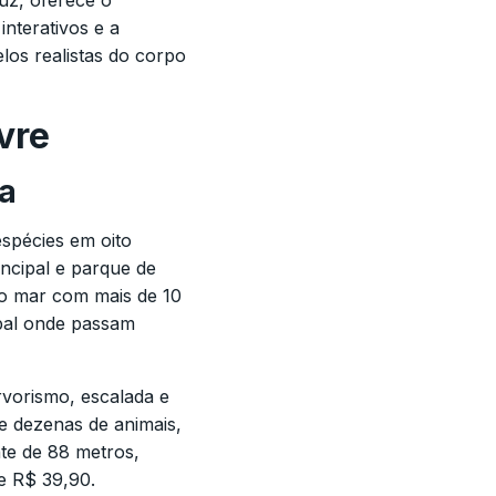
uz, oferece o
nterativos e a
los realistas do corpo
vre
ra
spécies em oito
incipal e parque de
do mar com mais de 10
ipal onde passam
vorismo, escalada e
e dezenas de animais,
nte de 88 metros,
e R$ 39,90.