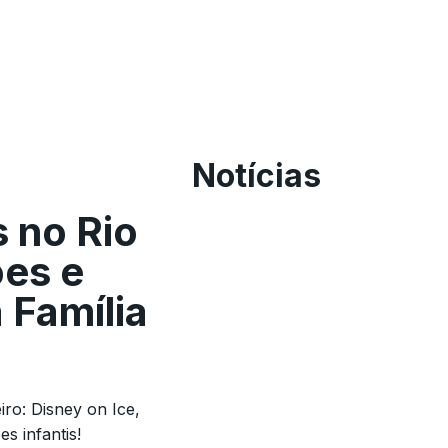
Notícias
 no Rio
ões e
 Família
iro: Disney on Ice,
s infantis!