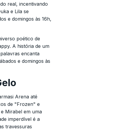
do real, incentivando
uka e Lila se
dos e domingos às 16h,
iverso poético de
ppy. A história de um
 palavras encanta
sábados e domingos às
Gelo
armasi Arena até
cos de "Frozen" e
 e Mirabel em uma
ade imperdível é a
as travessuras