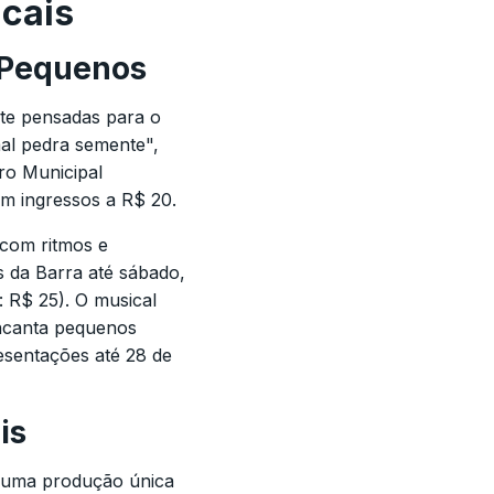
icais
 Pequenos
nte pensadas para o
al pedra semente",
ro Municipal
om ingressos a R$ 20.
 com ritmos e
s da Barra até sábado,
 R$ 25). O musical
ncanta pequenos
esentações até 28 de
is
, uma produção única