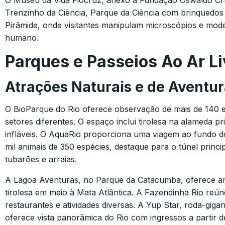
O Museu da Vida Fiocruz, anexo à Fundação Oswaldo Cr
Trenzinho da Ciência, Parque da Ciência com brinquedos i
Pirâmide, onde visitantes manipulam microscópios e mode
humano.
Parques e Passeios Ao Ar Li
Atrações Naturais e de Aventu
O BioParque do Rio oferece observação de mais de 140 e
setores diferentes. O espaço inclui tirolesa na alameda pr
infláveis. O AquaRio proporciona uma viagem ao fundo 
mil animais de 350 espécies, destaque para o túnel princ
tubarões e arraias.
A Lagoa Aventuras, no Parque da Catacumba, oferece ar
tirolesa em meio à Mata Atlântica. A Fazendinha Rio reún
restaurantes e atividades diversas. A Yup Star, roda-giga
oferece vista panorâmica do Rio com ingressos a partir d