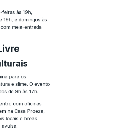
feiras às 19h,
 e 19h, e domingos às
, com meia-entrada
Livre
lturais
nina para os
tura e slime. O evento
dos de 9h às 17h.
entro com oficinas
gem na Casa Proeza,
is locais e break
 avulsa.