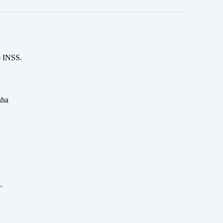
o INSS.
nha
.