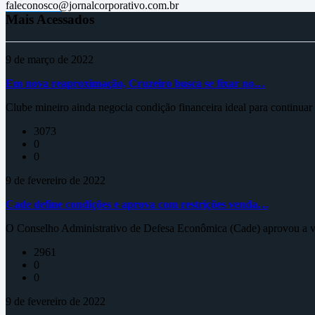
faleconosco@jornalcorporativo.com.br
Mais Acessados
9 de março de 2022
Em nova reaproximação, Cruzeiro busca se fixar no…
Clube mineiro ainda negocia condição financeira ideal para continua
3073
0
0
9 de fevereiro de 2022
Cade define condições e aprova com restrições venda…
O Conselho Administrativo de Defesa Econômica (Cade) aprovou a ve
2961
0
0
9 de fevereiro de 2022