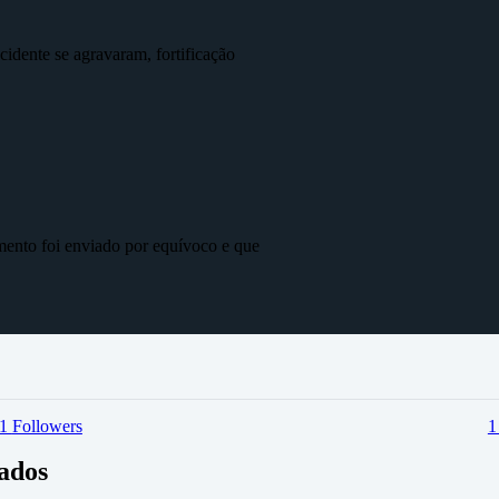
idente se agravaram, fortificação
mento foi enviado por equívoco e que
1
Followers
vados