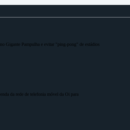
r no Gigante Pampulha e evitar "ping-pong" de estádios
nda da rede de telefonia móvel da Oi para