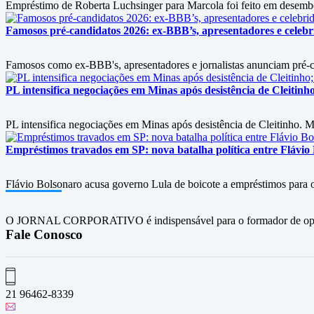
Empréstimo de Roberta Luchsinger para Marcola foi feito em desembol
Famosos pré-candidatos 2026: ex-BBB’s, apresentadores e celebri
Famosos como ex-BBB's, apresentadores e jornalistas anunciam pré-can
PL intensifica negociações em Minas após desistência de Cleitin
PL intensifica negociações em Minas após desistência de Cleitinho. M
Empréstimos travados em SP: nova batalha política entre Flávio
Flávio Bolsonaro acusa governo Lula de boicote a empréstimos para
O JORNAL CORPORATIVO é indispensável para o formador de opini
Fale Conosco
21 96462-8339