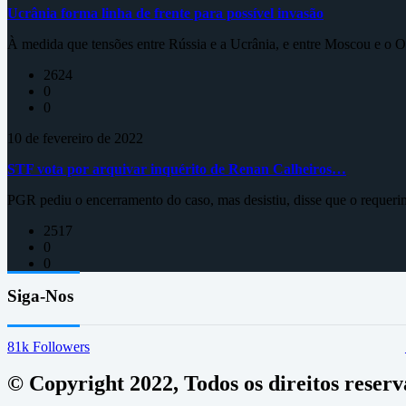
Ucrânia forma linha de frente para possível invasão
À medida que tensões entre Rússia e a Ucrânia, e entre Moscou e o Oc
2624
0
0
10 de fevereiro de 2022
STF vota por arquivar inquérito de Renan Calheiros…
PGR pediu o encerramento do caso, mas desistiu, disse que o requeri
2517
0
0
Siga-Nos
81k
Followers
© Copyright 2022, Todos os direitos reser