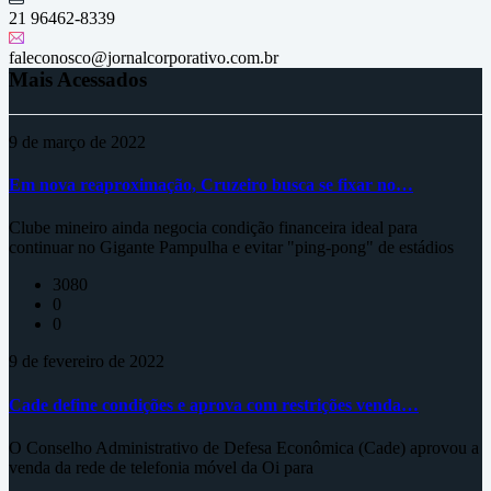
21 96462-8339
faleconosco@jornalcorporativo.com.br
Mais Acessados
9 de março de 2022
Em nova reaproximação, Cruzeiro busca se fixar no…
Clube mineiro ainda negocia condição financeira ideal para
continuar no Gigante Pampulha e evitar "ping-pong" de estádios
3080
0
0
9 de fevereiro de 2022
Cade define condições e aprova com restrições venda…
O Conselho Administrativo de Defesa Econômica (Cade) aprovou a
venda da rede de telefonia móvel da Oi para