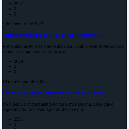
2967
0
0
9 de fevereiro de 2022
Ucrânia forma linha de frente para possível invasão
À medida que tensões entre Rússia e a Ucrânia, e entre Moscou e o
Ocidente se agravaram, fortificação
2628
0
0
10 de fevereiro de 2022
STF vota por arquivar inquérito de Renan Calheiros…
PGR pediu o encerramento do caso, mas desistiu, disse que o
requerimento foi enviado por equívoco e que
2521
0