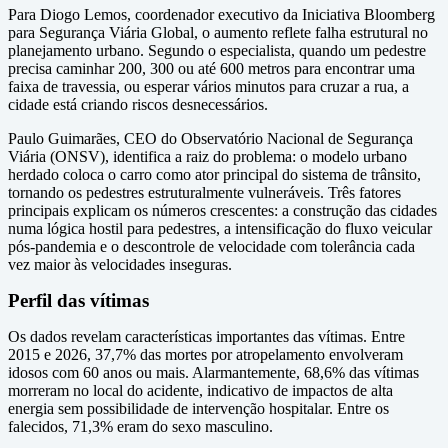
Para Diogo Lemos, coordenador executivo da Iniciativa Bloomberg
para Segurança Viária Global, o aumento reflete falha estrutural no
planejamento urbano. Segundo o especialista, quando um pedestre
precisa caminhar 200, 300 ou até 600 metros para encontrar uma
faixa de travessia, ou esperar vários minutos para cruzar a rua, a
cidade está criando riscos desnecessários.
Paulo Guimarães, CEO do Observatório Nacional de Segurança
Viária (ONSV), identifica a raiz do problema: o modelo urbano
herdado coloca o carro como ator principal do sistema de trânsito,
tornando os pedestres estruturalmente vulneráveis. Três fatores
principais explicam os números crescentes: a construção das cidades
numa lógica hostil para pedestres, a intensificação do fluxo veicular
pós-pandemia e o descontrole de velocidade com tolerância cada
vez maior às velocidades inseguras.
Perfil das vítimas
Os dados revelam características importantes das vítimas. Entre
2015 e 2026, 37,7% das mortes por atropelamento envolveram
idosos com 60 anos ou mais. Alarmantemente, 68,6% das vítimas
morreram no local do acidente, indicativo de impactos de alta
energia sem possibilidade de intervenção hospitalar. Entre os
falecidos, 71,3% eram do sexo masculino.