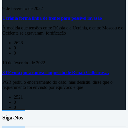
9 de fevereiro de 2022
Ucrânia forma linha de frente para possível invasão
À medida que tensões entre Rússia e a Ucrânia, e entre Moscou e o
Ocidente se agravaram, fortificação
2628
0
0
10 de fevereiro de 2022
STF vota por arquivar inquérito de Renan Calheiros…
PGR pediu o encerramento do caso, mas desistiu, disse que o
requerimento foi enviado por equívoco e que
2521
0
0
Siga-Nos