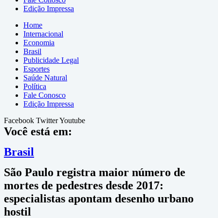
Edição Impressa
Home
Internacional
Economia
Brasil
Publicidade Legal
Esportes
Saúde Natural
Política
Fale Conosco
Edição Impressa
Facebook
Twitter
Youtube
Você está em:
Brasil
São Paulo registra maior número de
mortes de pedestres desde 2017:
especialistas apontam desenho urbano
hostil