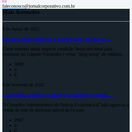
faleconosco@jornalcorporativo.com.br
Mais Acessados
9 de março de 2022
Em nova reaproximação, Cruzeiro busca se fixar no…
Clube mineiro ainda negocia condição financeira ideal para
continuar no Gigante Pampulha e evitar "ping-pong" de estádios
3080
0
0
9 de fevereiro de 2022
Cade define condições e aprova com restrições venda…
O Conselho Administrativo de Defesa Econômica (Cade) aprovou a
venda da rede de telefonia móvel da Oi para
2967
0
0