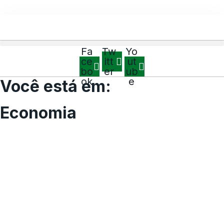
Fa
Tw
Yo
ce
itt
ut
bo
er
ub
ok
e
Você está em:
Economia