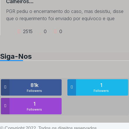
Calheiros…
PGR pediu o encerramento do caso, mas desistiu, disse
que o requerimento foi enviado por equívoco e que
2515
0
0
Siga-Nos
81k
1
Followers
Followers
1
Followers
© Copyright 2022, Todos os direitos reservados