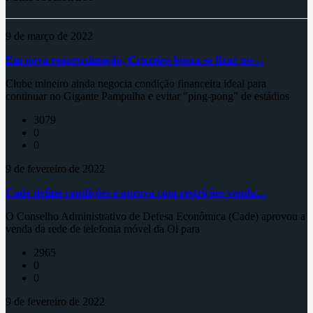
9 de março de 2022
Em nova reaproximação, Cruzeiro busca se fixar no…
Clube mineiro ainda negocia condição financeira ideal para
continuar no Gigante Pampulha e evitar "ping-pong" de estádios
3079
0
0
9 de fevereiro de 2022
Cade define condições e aprova com restrições venda…
O Conselho Administrativo de Defesa Econômica (Cade) aprovou a
venda da rede de telefonia móvel da Oi para
2965
0
0
9 de fevereiro de 2022