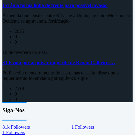
Ucrânia forma linha de frente para possível invasão
À medida que tensões entre Rússia e a Ucrânia, e entre Moscou e o
Ocidente se agravaram, fortificação
2625
0
0
10 de fevereiro de 2022
STF vota por arquivar inquérito de Renan Calheiros…
PGR pediu o encerramento do caso, mas desistiu, disse que o
requerimento foi enviado por equívoco e que
2519
0
0
Siga-Nos
81k
Followers
1
Followers
1
Followers