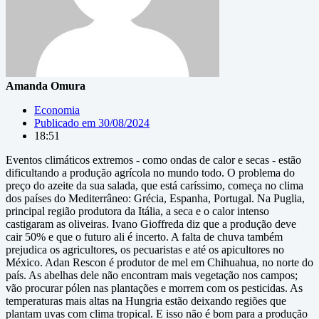
Amanda Omura
Economia
Publicado em
30/08/2024
18:51
Eventos climáticos extremos - como ondas de calor e secas - estão
dificultando a produção agrícola no mundo todo. O problema do
preço do azeite da sua salada, que está caríssimo, começa no clima
dos países do Mediterrâneo: Grécia, Espanha, Portugal. Na Puglia,
principal região produtora da Itália, a seca e o calor intenso
castigaram as oliveiras. Ivano Gioffreda diz que a produção deve
cair 50% e que o futuro ali é incerto. A falta de chuva também
prejudica os agricultores, os pecuaristas e até os apicultores no
México. Adan Rescon é produtor de mel em Chihuahua, no norte do
país. As abelhas dele não encontram mais vegetação nos campos;
vão procurar pólen nas plantações e morrem com os pesticidas. As
temperaturas mais altas na Hungria estão deixando regiões que
plantam uvas com clima tropical. E isso não é bom para a produção