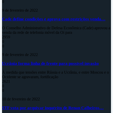
0
9 de fevereiro de 2022
Cade define condições e aprova com restrições venda…
O Conselho Administrativo de Defesa Econômica (Cade) aprovou a
venda da rede de telefonia móvel da Oi para
2959
0
0
9 de fevereiro de 2022
Ucrânia forma linha de frente para possível invasão
À medida que tensões entre Rússia e a Ucrânia, e entre Moscou e o
Ocidente se agravaram, fortificação
2621
0
0
10 de fevereiro de 2022
STF vota por arquivar inquérito de Renan Calheiros…