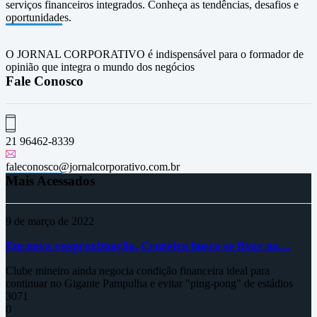
serviços financeiros integrados. Conheça as tendências, desafios e
oportunidades.
O JORNAL CORPORATIVO é indispensável para o formador de
opinião que integra o mundo dos negócios
Fale Conosco
21 96462-8339
faleconosco@jornalcorporativo.com.br
Mais Acessados
9 de março de 2022
Em nova reaproximação, Cruzeiro busca se fixar no…
Clube mineiro ainda negocia condição financeira ideal para
continuar no Gigante Pampulha e evitar "ping-pong" de estádios
3071
0