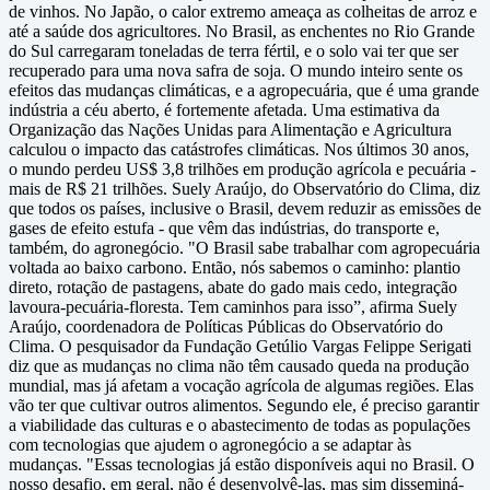
de vinhos. No Japão, o calor extremo ameaça as colheitas de arroz e
até a saúde dos agricultores. No Brasil, as enchentes no Rio Grande
do Sul carregaram toneladas de terra fértil, e o solo vai ter que ser
recuperado para uma nova safra de soja. O mundo inteiro sente os
efeitos das mudanças climáticas, e a agropecuária, que é uma grande
indústria a céu aberto, é fortemente afetada. Uma estimativa da
Organização das Nações Unidas para Alimentação e Agricultura
calculou o impacto das catástrofes climáticas. Nos últimos 30 anos,
o mundo perdeu US$ 3,8 trilhões em produção agrícola e pecuária -
mais de R$ 21 trilhões. Suely Araújo, do Observatório do Clima, diz
que todos os países, inclusive o Brasil, devem reduzir as emissões de
gases de efeito estufa - que vêm das indústrias, do transporte e,
também, do agronegócio. "O Brasil sabe trabalhar com agropecuária
voltada ao baixo carbono. Então, nós sabemos o caminho: plantio
direto, rotação de pastagens, abate do gado mais cedo, integração
lavoura-pecuária-floresta. Tem caminhos para isso”, afirma Suely
Araújo, coordenadora de Políticas Públicas do Observatório do
Clima. O pesquisador da Fundação Getúlio Vargas Felippe Serigati
diz que as mudanças no clima não têm causado queda na produção
mundial, mas já afetam a vocação agrícola de algumas regiões. Elas
vão ter que cultivar outros alimentos. Segundo ele, é preciso garantir
a viabilidade das culturas e o abastecimento de todas as populações
com tecnologias que ajudem o agronegócio a se adaptar às
mudanças. "Essas tecnologias já estão disponíveis aqui no Brasil. O
nosso desafio, em geral, não é desenvolvê-las, mas sim disseminá-