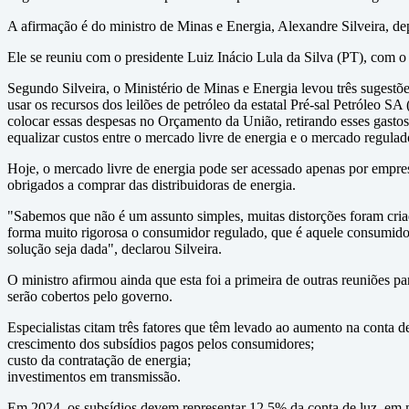
A afirmação é do ministro de Minas e Energia, Alexandre Silveira, dep
Ele se reuniu com o presidente Luiz Inácio Lula da Silva (PT), com 
Segundo Silveira, o Ministério de Minas e Energia levou três sugestõ
usar os recursos dos leilões de petróleo da estatal Pré-sal Petróleo S
colocar essas despesas no Orçamento da União, retirando esses gastos 
equalizar custos entre o mercado livre de energia e o mercado regulad
Hoje, o mercado livre de energia pode ser acessado apenas por empr
obrigados a comprar das distribuidoras de energia.
"Sabemos que não é um assunto simples, muitas distorções foram criada
forma muito rigorosa o consumidor regulado, que é aquele consumido
solução seja dada", declarou Silveira.
O ministro afirmou ainda que esta foi a primeira de outras reuniões par
serão cobertos pelo governo.
Especialistas citam três fatores que têm levado ao aumento na conta de
crescimento dos subsídios pagos pelos consumidores;
custo da contratação de energia;
investimentos em transmissão.
Em 2024, os subsídios devem representar 12,5% da conta de luz, em m