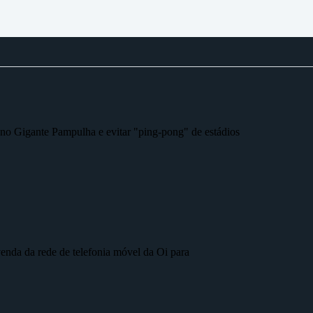
r no Gigante Pampulha e evitar "ping-pong" de estádios
nda da rede de telefonia móvel da Oi para