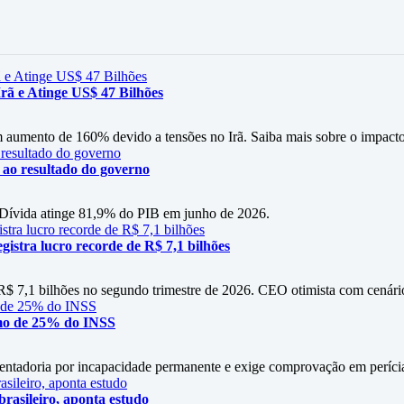
rã e Atinge US$ 47 Bilhões
m aumento de 160% devido a tensões no Irã. Saiba mais sobre o impacto
o ao resultado do governo
s. Dívida atinge 81,9% do PIB em junho de 2026.
istra lucro recorde de R$ 7,1 bilhões
 R$ 7,1 bilhões no segundo trimestre de 2026. CEO otimista com cenári
mo de 25% do INSS
entadoria por incapacidade permanente e exige comprovação em períci
rasileiro, aponta estudo