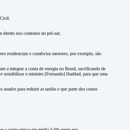
Civil.
 direito nos contratos do pré-sal;
es residenciais e comércios menores, por exemplo, são
m a integrar a conta de energia no Brasil, sacrificando de
e sensibilizar o ministro [Fernando] Haddad, para que uma
o usados para reduzir as tarifas e que parte dos custos
ue a conta cresça em média 5,6% neste ano.