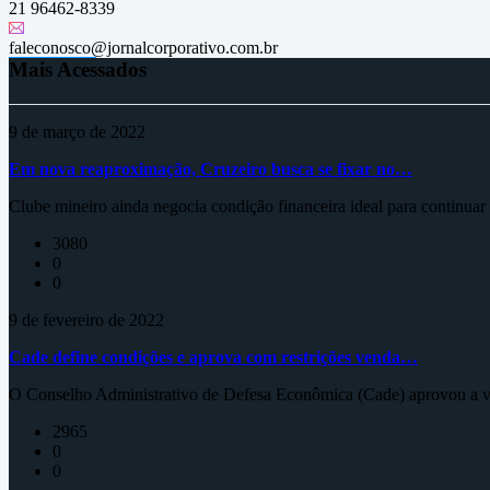
21 96462-8339
faleconosco@jornalcorporativo.com.br
Mais Acessados
9 de março de 2022
Em nova reaproximação, Cruzeiro busca se fixar no…
Clube mineiro ainda negocia condição financeira ideal para continua
3080
0
0
9 de fevereiro de 2022
Cade define condições e aprova com restrições venda…
O Conselho Administrativo de Defesa Econômica (Cade) aprovou a ve
2965
0
0