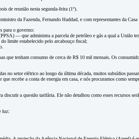
ois de reunião nesta segunda-feira (1º).
o ministro da Fazenda, Fernando Haddad, e com representantes da Casa 
es para o governo:
A (PPSA) — que administra a parcela de petróleo e gás a qual a União tem
do limite estabelecido pelo arcabouço fiscal;
o.
esas que tenham consumo de cerca de R$ 10 mil mensais. Os consumidor
s no setor elétrico ao longo da última década, muitos subsídios passara
r que recebe a conta de energia em casa, e nós procuramos como sempr
a discutir a questão tarifária. Ele não detalhou como esses recursos serã
 luz:
édia. A projeção da Agência Nacional de Energia Elétrica (Aneel) é q