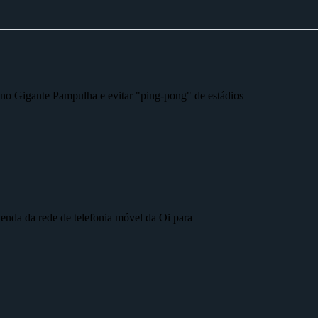
r no Gigante Pampulha e evitar "ping-pong" de estádios
nda da rede de telefonia móvel da Oi para