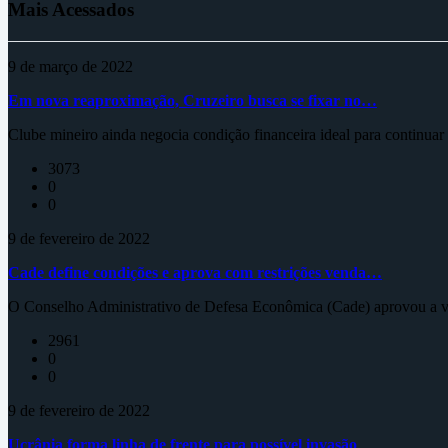
Mais Acessados
9 de março de 2022
Em nova reaproximação, Cruzeiro busca se fixar no…
Clube mineiro ainda negocia condição financeira ideal para continua
3073
0
0
9 de fevereiro de 2022
Cade define condições e aprova com restrições venda…
O Conselho Administrativo de Defesa Econômica (Cade) aprovou a ve
2961
0
0
9 de fevereiro de 2022
Ucrânia forma linha de frente para possível invasão