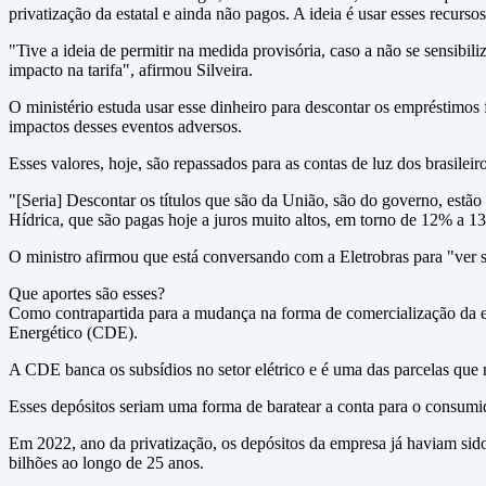
privatização da estatal e ainda não pagos. A ideia é usar esses recurso
"Tive a ideia de permitir na medida provisória, caso a não se sensibil
impacto na tarifa", afirmou Silveira.
O ministério estuda usar esse dinheiro para descontar os empréstimos 
impactos desses eventos adversos.
Esses valores, hoje, são repassados para as contas de luz dos brasileir
"[Seria] Descontar os títulos que são da União, são do governo, estã
Hídrica, que são pagas hoje a juros muito altos, em torno de 12% a 13
O ministro afirmou que está conversando com a Eletrobras para "ver se
Que aportes são esses?
Como contrapartida para a mudança na forma de comercialização da en
Energético (CDE).
A CDE banca os subsídios no setor elétrico e é uma das parcelas que 
Esses depósitos seriam uma forma de baratear a conta para o consumi
Em 2022, ano da privatização, os depósitos da empresa já haviam sido
bilhões ao longo de 25 anos.