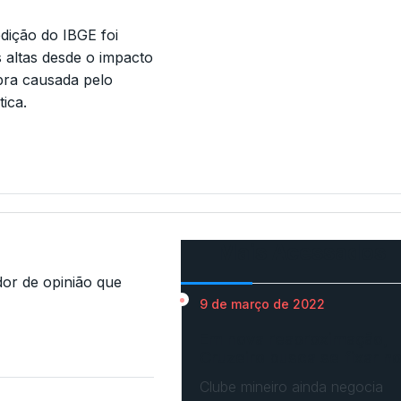
dição do IBGE foi
 altas desde o impacto
pra causada pelo
ica.
Mais Acessados
r de opinião que
9 de março de 2022
Em nova reaproximação,
Cruzeiro busca se fixar n
Clube mineiro ainda negocia