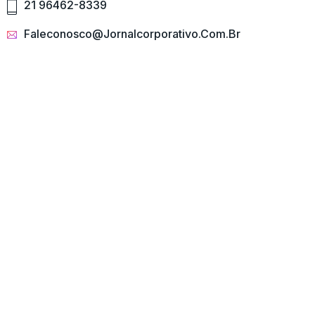
21 96462-8339
Faleconosco@jornalcorporativo.com.br