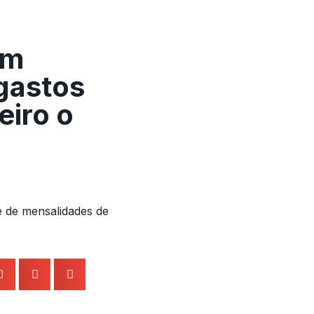
em
 gastos
eiro o
e de mensalidades de