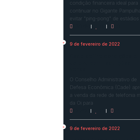
condição financeira ideal para
continuar no Gigante Pampulh
evitar "ping-pong" de estádios
3078
0
0
9 de fevereiro de 2022
Cade define condições e
aprova com restrições
venda…
O Conselho Administrativo de
Defesa Econômica (Cade) ap
a venda da rede de telefonia 
da Oi para
2962
0
0
9 de fevereiro de 2022