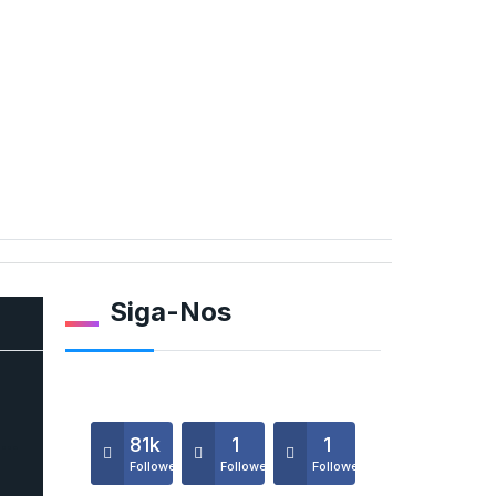
Siga-Nos
o…
81k
1
1
Followers
Followers
Followers