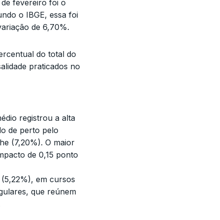
de fevereiro foi o
ndo o IBGE, essa foi
variação de 6,70%.
rcentual do total do
salidade praticados no
dio registrou a alta
o de perto pelo
he (7,20%). O maior
mpacto de 0,15 ponto
r (5,22%), em cursos
egulares, que reúnem
.