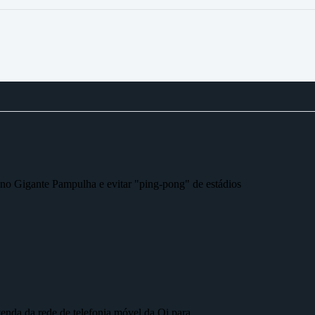
r no Gigante Pampulha e evitar "ping-pong" de estádios
nda da rede de telefonia móvel da Oi para