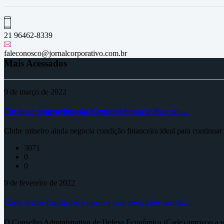
21 96462-8339
faleconosco@jornalcorporativo.com.br
Mais Acessados
9 de março de 2022
Em nova reaproximação, Cruzeiro busca se fixar no…
Clube mineiro ainda negocia condição financeira ideal para continua
3071
0
0
9 de fevereiro de 2022
Cade define condições e aprova com restrições venda…
O Conselho Administrativo de Defesa Econômica (Cade) aprovou a ve