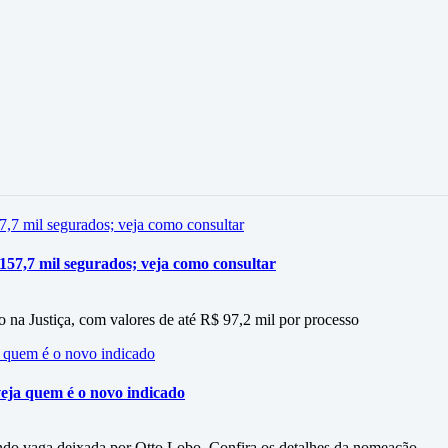
 157,7 mil segurados; veja como consultar
 na Justiça, com valores de até R$ 97,2 mil por processo
eja quem é o novo indicado
do vaga deixada por Otto Lobo. Confira os detalhes da nomeação.